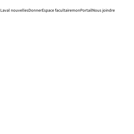
Laval nouvelles
Donner
Espace facultaire
monPortail
Nous joindre