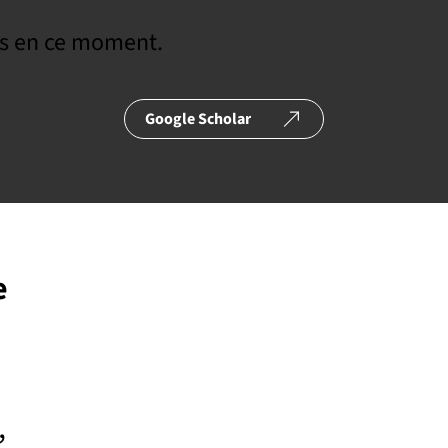
s en ce moment.
Google Scholar
e
,