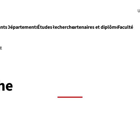
U
ants
Départements
Études
Recherche
Partenaires et diplômés
Faculté
e
Enseignement
he